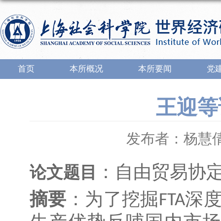
首页
本所概况
本所要闻
党
王迎等
发布者：杨慧
：自由贸易协
论文题目
摘要
：为了挖掘
深
FTA