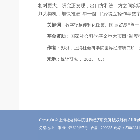
相对更大。研究还发现，出口方和进口方之间实现
判为契机，加快推进“单一窗口”跨境互操作等数
关键词
国际贸易
“单一
：数字贸易便利化政策
、
基金资助
：国家社会科学基金重大项目
“制度
作者
：彭羽
，
上海社会科学院世界经济研究所
；
来源
：统计研究
，
（
）
2025
05
Copyright © 上海社会科学院世界经济研究所 版权所有 All Rights 
分部地址：淮海中路622弄7号
邮编：200235
电话：5306381