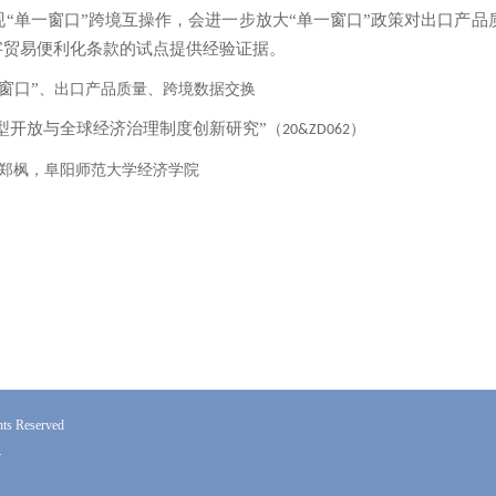
“单一窗口”跨境互操作，会进一步放大“单一窗口”政策对出口产
字贸易便利化条款的试点提供经验证据。
窗口”
、
出口产品质量
、
跨境数据交换
型开放与全球经济治理制度创新研究”
（
）
20&ZD062
郑枫
，
阜阳师范大学经济学院
Reserved
4