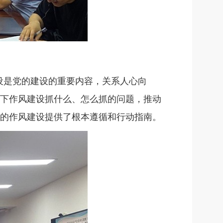
设是党的建设的重要内容，关系人心向
下作风建设抓什么、怎么抓的问题，推动
的作风建设提供了根本遵循和行动指南。