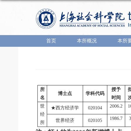
首页
本所概况
本所
所
授予
博士点
学科代码
名
时间
世
2006.2
1
★西方经济学
020104
经
1986.7
世界经济
020105
所