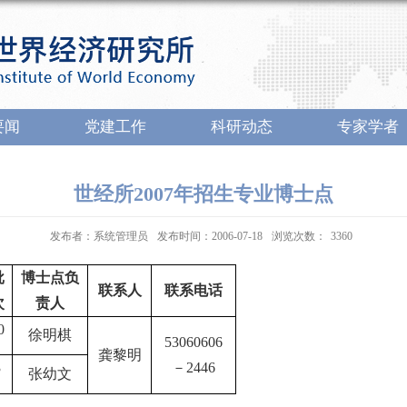
要闻
党建工作
科研动态
专家学者
世经所2007年招生专业博士点
发布者：系统管理员
发布时间：2006-07-18
浏览次数：
3360
批
博士点负
联系人
联系电话
次
责人
0
徐明棋
53060606
龚黎明
3
－
2446
张幼文