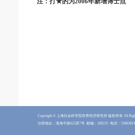
注：打★的为
2006
年新增博士点
Copyright © 上海社会科学院世界经济研究所 版权所有 All Rights 
分部地址：淮海中路622弄7号
邮编：200235
电话：5306381